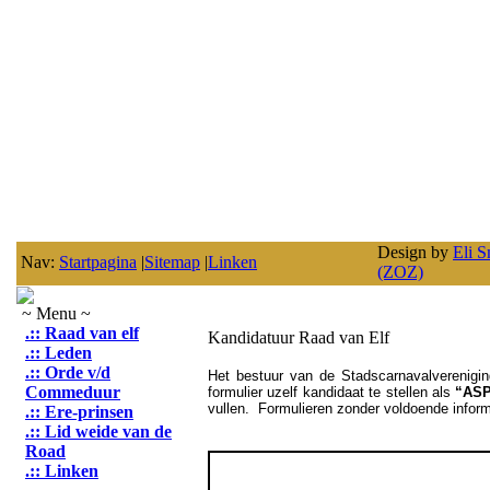
Design by
Eli S
Nav:
Startpagina
|
Sitemap
|
Linken
(ZOZ)
~ Menu ~
.:: Raad van elf
Kandidatuur Raad van Elf
.:: Leden
.:: Orde v/d
Het bestuur van de Stadscarnavalverenigi
Commeduur
formulier uzelf kandidaat te stellen als
“AS
vullen. Formulieren zonder voldoende infor
.:: Ere-prinsen
.:: Lid weide van de
Road
.:: Linken