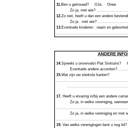
11.
Ben u getrouwd?
ΟJa
Οnee
Zo ja, met wie? ...............................
12.
Zo niet, heeft u dan een andere bestendi
Zo ja : met wie? ..............................
13.
Eventuele kinderen : naam en geboorteda
..............................................................
ANDERE INFO
14.
Spreekt u onvervalst Plat Sintruins?
Eventuele andere accenten? .................
15.
Wat zijn uw sterkste kanten?
..............................................................
.....................................................
17.
Heeft u ervaring in/bij een andere carn
Zo ja, in welke vereniging, wannee
..............................................................
Zo ja, in welke vereniging en met 
..............................................................
19.
Van welke verenigingen bent u nog lid?