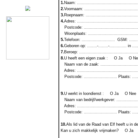
1.
Naam: ....................................................
2.
Voornaam: ...............................................
3.
Roepnaam: ..............................................
4.
Adres: ...................................................
Postcode: ...............................................
Woonplaats: ............................................
5.
Telefoon: ...........................
GSM: .........
6.
Geboren op: ........-........-.............. in ........
7.
Beroep: ..................................................
8.
U heeft een eigen zaak :
Ο Ja
Ο Ne
Naam van de zaak: .....................................
Adres: ...................................................
Postcode: ........................... Plaats: ..........
9.
U werkt in loondienst :
Ο Ja
Ο Nee
Naam van bedrijf/werkgever: .........................
Adres: ...................................................
Postcode: ........................... Plaats: ..........
10.
Als lid van de Raad van Elf heeft u in 
Kan u zich makkelijk vrijmaken?
Ο Ja