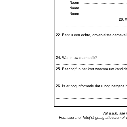
Naam
......................................
Naam
......................................
Naam
......................................
20.
W
.....................................................
22.
Bent u een echte, onvervalste carnaval
..............................................................
24.
Wat is uw stamcafé?
..............................................................
25.
Beschrijf in het kort waarom uw kandida
..............................................................
26.
Is er nog informatie dat u nog nergens 
..............................................................
..............................................................
Vul a.u.b. alle
Formulier met foto(‘s) graag afleveren o