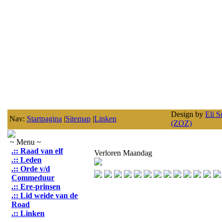
Design by
Eli S
Nav:
Startpagina
|
Sitemap
|
Linken
(ZOZ)
~ Menu ~
.:: Raad van elf
Verloren Maandag
.:: Leden
.:: Orde v/d
Commeduur
.:: Ere-prinsen
.:: Lid weide van de
Road
.:: Linken